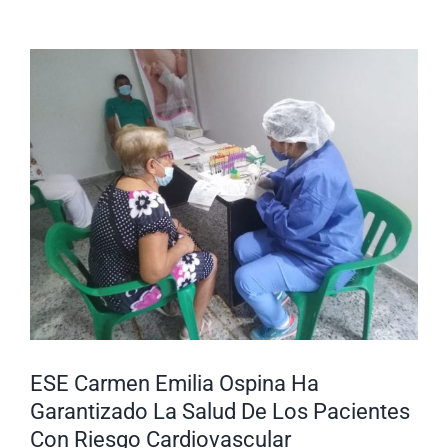
Nuestra Gestión
MIPG
Ver
imagen
Rendición de Cuentas
Ayudas para Navegar
más
grande
Buscar:
ESE Carmen Emilia Ospina Ha
Garantizado La Salud De Los Pacientes
Con Riesgo Cardiovascular