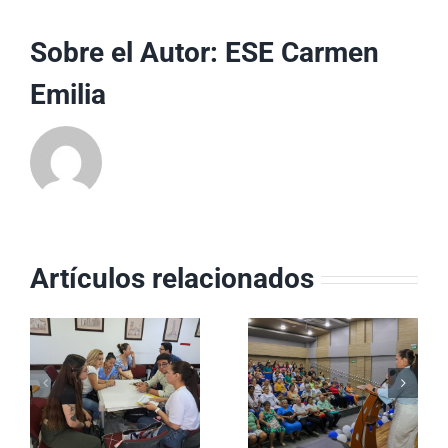
Sobre el Autor:
ESE Carmen
Emilia
Artículos relacionados
Equipos
ESE Carmen
Básicos de
a
Emilia Ospina
Salud
conmemoró el
consolidan su
Día del
impacto en los
el
Servidor