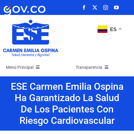
Saltar
al
contenido
ES
Menú Principal
Transparencia
Inicio
Transparencia
ESE Carmen Emilia Ospina
Ha Garantizado La Salud
La Empresa
Atención y Servicios a la Ciudadanía
De Los Pacientes Con
Riesgo Cardiovascular
Noticias
Participa