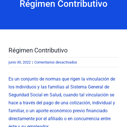
Régimen Contributivo
Atención y Servicios a la Ciudadanía
Participa
La Empresa
Régimen Contributivo
Noticias
en
junio 30, 2022
|
Comentarios desactivados
Régimen
Contributivo
Es un conjunto de normas que rigen la vinculación de
Nuestra Gestión
los individuos y las familias al Sistema General de
Seguridad Social en Salud, cuando tal vinculación se
COVID – 19
hace a través del pago de una cotización, individual y
familiar, o un aporte económico previo financiado
directamente por el afiliado o en concurrencia entre
éste y su empleador.