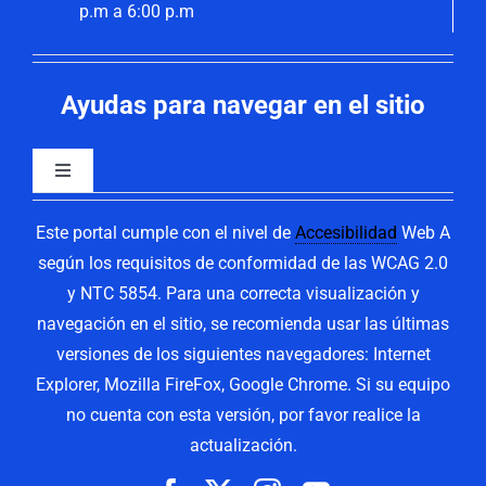
p.m a 6:00 p.m
Ayudas para navegar en el sitio
Toggle
Navigation
Inicio
Este portal cumple con el nivel de
Accesibilidad
Web A
según los requisitos de conformidad de las WCAG 2.0
y NTC 5854. Para una correcta visualización y
ConVertic
navegación en el sitio, se recomienda usar las últimas
versiones de los siguientes navegadores: Internet
Centro de Relevo
Explorer, Mozilla FireFox, Google Chrome. Si su equipo
no cuenta con esta versión, por favor realice la
Mapa del Sitio
actualización.