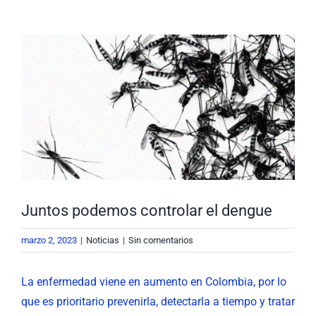
Nuestra Gestión
MIPG
Ver
imagen
Rendición de Cuentas
Ayudas para Navegar
más
grande
Buscar:
Juntos podemos controlar el dengue
marzo 2, 2023
|
Noticias
|
Sin comentarios
La enfermedad viene en aumento en Colombia, por lo
que es prioritario prevenirla, detectarla a tiempo y tratar