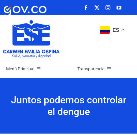
Saltar
al
contenido
ES
Menú Principal
Transparencia
Inicio
Transparencia
Juntos podemos controlar
La Empresa
Atención y Servicios a la Ciudadanía
el dengue
Noticias
Participa