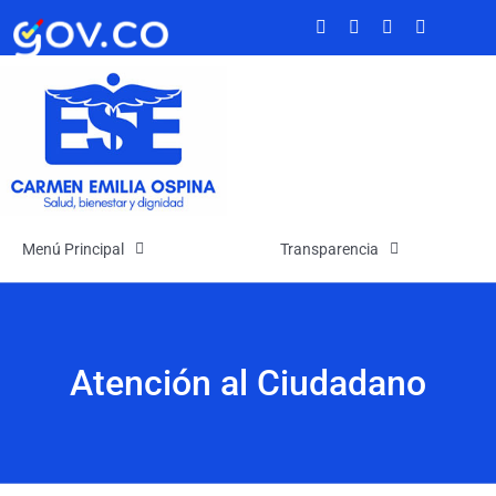
Saltar
al
contenido
Menú Principal
Transparencia
Inicio
Transparencia
Atención al Ciudadano
La Empresa
Atención y Servicios a la Ciudadanía
Noticias
Participa