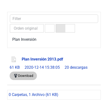
Nuestra Gestión
MIPG
Rendición de Cuentas
Ayudas para Navegar
Buscar:
Plan Inversión
Plan Inversión 2013.pdf
61 KB
2020-12-14 15:38:05
20 descargas
Download
0 Carpetas, 1 Archivo (61 KB)