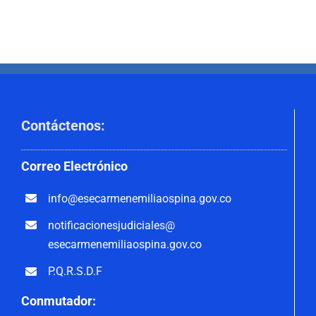
Contáctenos
:
Correo
Electrónico
info@esecarmenemiliaospina.
gov.co
notificacionesjudiciales@
esecarmenemiliaospina.gov.co
P.Q.R.S.D.F
Conmutador: