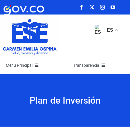
Saltar
al
contenido
ES
Menú Principal
Transparencia
Inicio
Transparencia
Plan de Inversión
La Empresa
Atención y Servicios a la Ciudadanía
Noticias
Participa