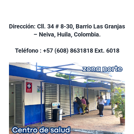
Nuestra Gestión
MIPG
Dirección: Cll. 34 # 8-30, Barrio Las Granjas
Rendición de Cuentas
Ayudas para Navegar
– Neiva, Huila, Colombia.
Buscar:
Teléfono : +57 (608) 8631818 Ext. 6018