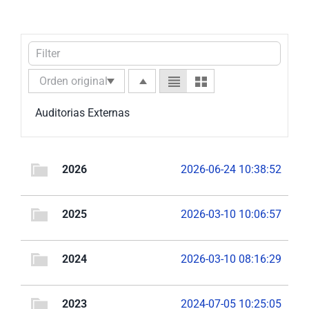
Nuestra Gestión
MIPG
Rendición de Cuentas
Ayudas para Navegar
Buscar:
Auditorias Externas
2026
2026-06-24 10:38:52
2025
2026-03-10 10:06:57
2024
2026-03-10 08:16:29
2023
2024-07-05 10:25:05