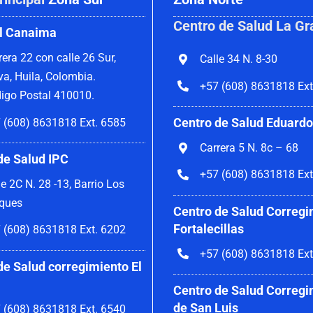
Centro de Salud La Gr
l Canaima
rera 22 con calle 26 Sur,
Calle 34 N. 8-30
va, Huila, Colombia.
+57 (608) 8631818 Ext
igo Postal 410010.
Centro de Salud Eduardo
 (608) 8631818 Ext. 6585
Carrera 5 N. 8c – 68
de Salud IPC
+57 (608) 8631818 Ext
le 2C N. 28 -13, Barrio Los
ques
Centro de Salud Corregi
Fortalecillas
 (608) 8631818 Ext. 6202
+57 (608) 8631818 Ext
de Salud corregimiento El
Centro de Salud Corregi
de San Luis
 (608) 8631818 Ext. 6540