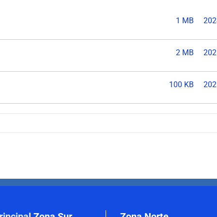
1 MB
202
2 MB
202
100 KB
202
rincipal
Zona Sur
Zona Norte