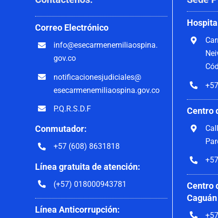
Hospita
Correo
Electrónico
Car
info@esecarmenemiliaospina.
Nei
gov.co
Cód
notificacionesjudiciales@
+57
esecarmenemiliaospina.gov.co
P.Q.R.S.D.F
Centro 
Cal
Conmutador:
Par
+57 (608) 8631818
+57
Línea gratuita de atención:
(+57) 018000943781
Centro 
Caguán
Línea Anticorrupción:
+57