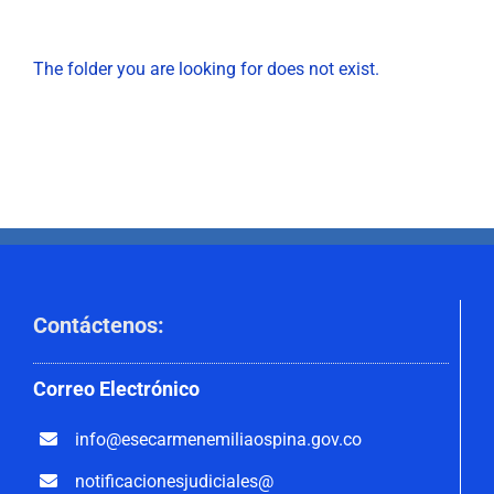
Nuestra Gestión
MIPG
The folder you are looking for does not exist.
Rendición de Cuentas
Ayudas para Navegar
Buscar:
Contáctenos
:
Correo
Electrónico
info@esecarmenemiliaospina.
gov.co
notificacionesjudiciales@