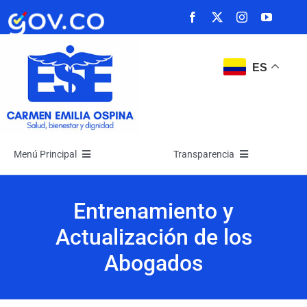
Saltar
al
contenido
ES
Menú Principal
Transparencia
Inicio
Transparencia
Entrenamiento y
Actualización de los
La Empresa
Atención y Servicios a la Ciudadanía
Abogados
Noticias
Participa