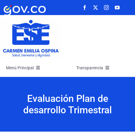
Saltar
al
contenido
Menú Principal
Transparencia
Inicio
Transparencia
Evaluación Plan de
La Empresa
Atención y Servicios a la Ciudadanía
desarrollo Trimestral
Noticias
Participa