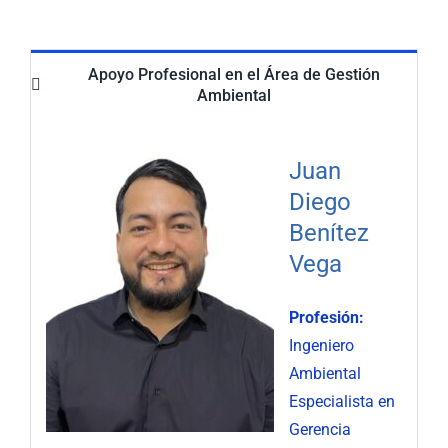
Nuestra Gestión
MIPG
Apoyo Profesional en el Área de Gestión
Rendición de Cuentas
Ayudas para Navegar
Ambiental
Buscar:
Juan
Diego
Benítez
Vega
Profesión:
Ingeniero
Ambiental
Especialista en
Gerencia