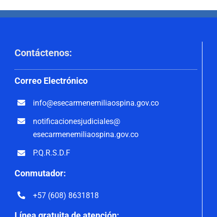
Contáctenos
:
Correo
Electrónico
info@esecarmenemiliaospina.
gov.co
notificacionesjudiciales@
esecarmenemiliaospina.gov.co
P.Q.R.S.D.F
Conmutador:
+57 (608) 8631818
Línea gratuita de atención: