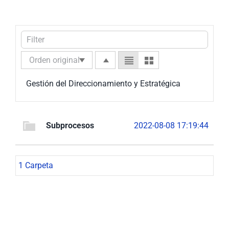
Nuestra Gestión
MIPG
Rendición de Cuentas
Ayudas para Navegar
Buscar:
Gestión del Direccionamiento y Estratégica
Subprocesos
2022-08-08 17:19:44
1 Carpeta