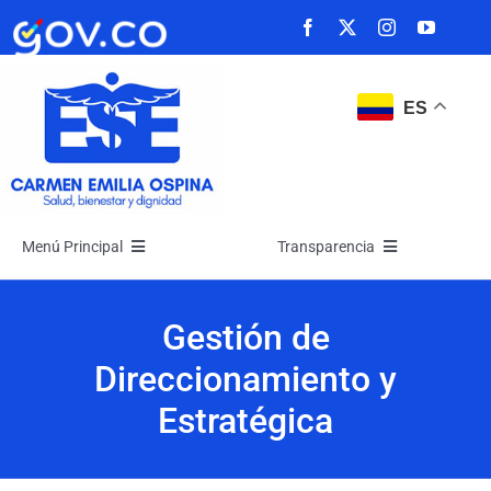
Saltar
al
contenido
ES
Menú Principal
Transparencia
Inicio
Transparencia
Gestión de
Direccionamiento y
La Empresa
Atención y Servicios a la Ciudadanía
Estratégica
Noticias
Participa