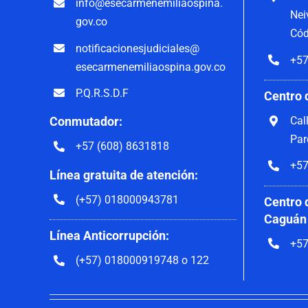
info@esecarmenemiliaospina.
Nei
gov.co
Cód
notificacionesjudiciales@
+57
esecarmenemiliaospina.gov.co
P.Q.R.S.D.F
Centro 
Cal
Conmutador:
Par
+57 (608) 8631818
+57
Línea gratuita de atención:
(+57) 018000943781
Centro 
Caguán
Línea Anticorrupción:
+57
(+57) 018000919748 o 122