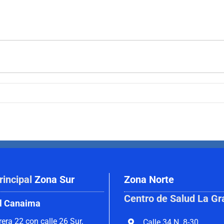
rincipal
Zona Sur
Zona Norte
Centro de Salud La Gr
l Canaima
rera 22 con calle 26 Sur,
Calle 34 N. 8-30