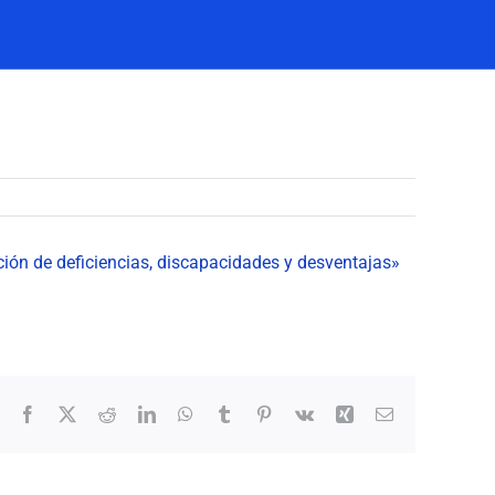
rición de deficiencias, discapacidades y desventajas»
Facebook
X
Reddit
LinkedIn
WhatsApp
Tumblr
Pinterest
Vk
Xing
Correo
electrónico