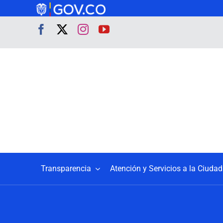
Saltar
al
contenido
Transparencia
Atención y Servicios a la Ciuda
Transparencia y
Acceso a la
Información