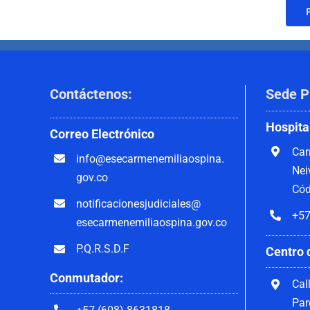
Contáctenos
:
Sede P
Hospita
Correo
Electrónico
Car
info@esecarmenemiliaospina.
Nei
gov.co
Cód
notificacionesjudiciales@
+57
esecarmenemiliaospina.gov.co
P.Q.R.S.D.F
Centro 
Conmutador:
Cal
Par