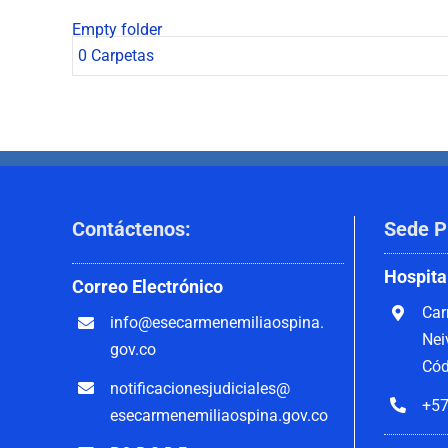
Empty folder
0 Carpetas
Contáctenos
:
Sede P
Hospita
Correo
Electrónico
Car
info@esecarmenemiliaospina.
Nei
gov.co
Cód
notificacionesjudiciales@
+57
esecarmenemiliaospina.gov.co