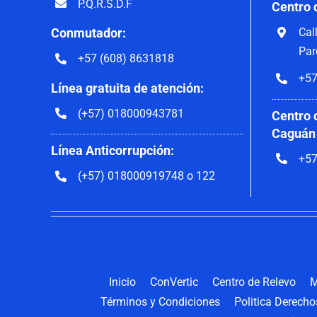
P.Q.R.S.D.F
Centro 
Cal
Conmutador:
Par
+57 (608) 8631818
+57
Línea gratuita de atención:
(+57) 018000943781
Centro 
Caguán
Línea Anticorrupción:
+57
(+57) 018000919748 o 122
Inicio
ConVertic
Centro de Relevo
M
Términos y Condiciones
Politica Derech