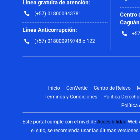
Línea gratuita de atención:
(+57) 018000943781
Centro 
Caguán
Línea Anticorrupción:
+57
(+57) 018000919748 o 122
Inicio
ConVertic
Centro de Relevo
M
Términos y Condiciones
Politica Derech
Política
Este portal cumple con el nivel de
Accesibilidad
Web A
el sitio, se recomienda usar las últimas versione