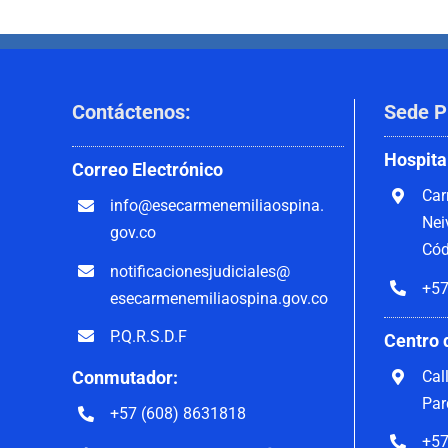
Contáctenos
:
Sede P
Hospita
Correo
Electrónico
Car
info@esecarmenemiliaospina.
Nei
gov.co
Cód
notificacionesjudiciales@
+57
esecarmenemiliaospina.gov.co
P.Q.R.S.D.F
Centro 
Cal
Conmutador:
Par
+57 (608) 8631818
+57