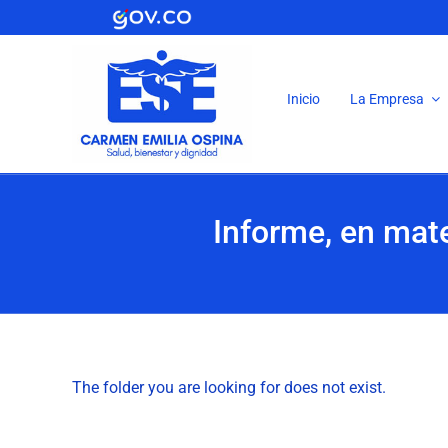
Saltar
al
contenido
Inicio
La Empresa
Informe, en mate
The folder you are looking for does not exist.