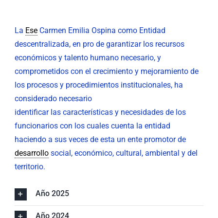
Nuestra Gestión
MIPG
La
Ese
Carmen Emilia Ospina como Entidad
descentralizada, en pro de garantizar los recursos
Rendición de Cuentas
Ayudas para Navegar
económicos y talento humano necesario, y
comprometidos con el crecimiento y mejoramiento de
Buscar:
los procesos y procedimientos institucionales, ha
considerado necesario
identificar las características y necesidades de los
funcionarios con los cuales cuenta la entidad
haciendo a sus veces de esta un ente promotor de
desarrollo
social, económico, cultural, ambiental y del
territorio.
Año 2025
Año 2024