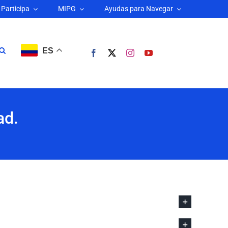
Participa
MIPG
Ayudas para Navegar
ES
ad.