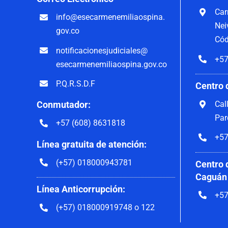
Car
info@esecarmenemiliaospina.
Nei
gov.co
Cód
notificacionesjudiciales@
+57
esecarmenemiliaospina.gov.co
P.Q.R.S.D.F
Centro 
Cal
Conmutador:
Par
+57 (608) 8631818
+57
Línea gratuita de atención:
(+57) 018000943781
Centro 
Caguán
Línea Anticorrupción:
+57
(+57) 018000919748 o 122