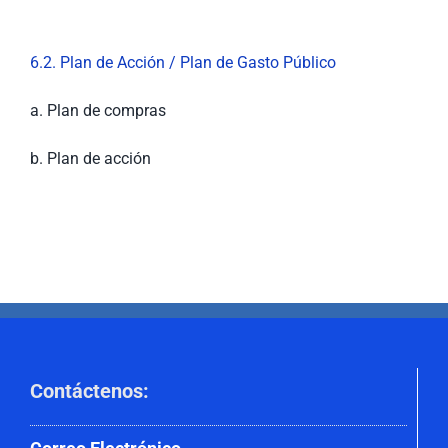
Nuestra Gestión
MIPG
6.2. Plan de Acción / Plan de Gasto Público
Rendición de Cuentas
Ayudas para Navegar
a. Plan de compras
Buscar:
b. Plan de acción
Contáctenos
: