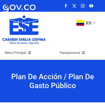
Saltar
al
contenido
ES
Menú Principal
Transparencia
Inicio
Transparencia
Plan De Acción / Plan De
La Empresa
Atención y Servicios a la Ciudadanía
Gasto Público
Noticias
Participa