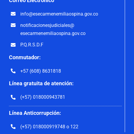
Correo
Electrónico
info@esecarmenemiliaospina.
gov.co
notificacionesjudiciales@
esecarmenemiliaospina.gov.co
P.Q.R.S.D.F
Conmutador:
+57 (608) 8631818
Línea gratuita de atención:
(+57) 018000943781
Línea Anticorrupción:
(+57) 018000919748 o 122