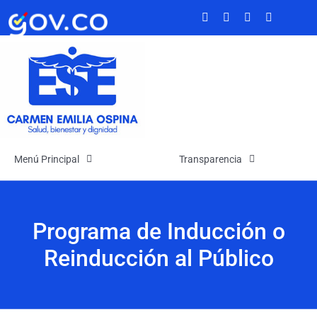
Saltar
al
contenido
Menú Principal
Transparencia
Inicio
Transparencia
Programa de Inducción o
La Empresa
Atención y Servicios a la Ciudadanía
Reinducción al Público
Noticias
Participa