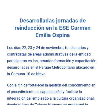
Nuestra Gestión
MIPG
Desarrolladas jornadas de
Rendición de Cuentas
Ayudas para Navegar
reinducción en la ESE Carmen
Emilia Ospina
Buscar:
Los días 22, 23 y 24 de noviembre, funcionarios y
contratistas de áreas administrativas de la entidad,
participaron en las jornadas formación y capacitación
desarrolladas en el Parque Metropolitano ubicado en
la Comuna 10 de Neiva.
Con el fin de fortalecer la gestión del conocimiento en
el procedimiento de capacitación y facilitar la
integración del empleado a la cultura organizacional,
desde el área de Talento Humano se programó la