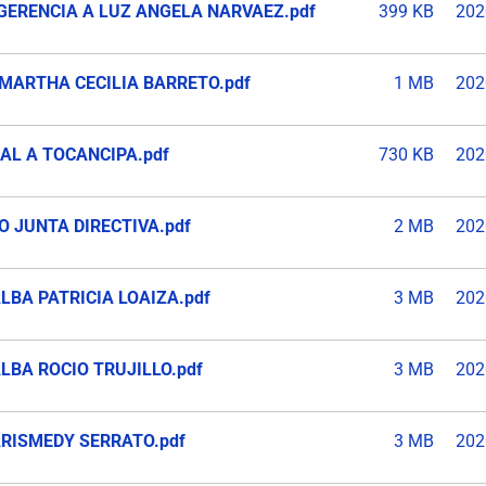
 GERENCIA A LUZ ANGELA NARVAEZ.pdf
399 KB
202
 MARTHA CECILIA BARRETO.pdf
1 MB
202
DAL A TOCANCIPA.pdf
730 KB
202
O JUNTA DIRECTIVA.pdf
2 MB
202
LBA PATRICIA LOAIZA.pdf
3 MB
202
LBA ROCIO TRUJILLO.pdf
3 MB
202
ARISMEDY SERRATO.pdf
3 MB
202