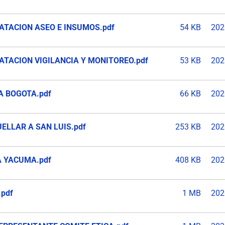
ATACION ASEO E INSUMOS.pdf
54 KB
202
ATACION VIGILANCIA Y MONITOREO.pdf
53 KB
202
A BOGOTA.pdf
66 KB
202
UELLAR A SAN LUIS.pdf
253 KB
202
A YACUMA.pdf
408 KB
202
.pdf
1 MB
202