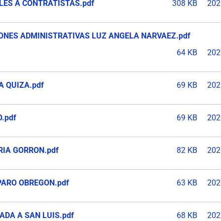
LES A CONTRATISTAS.pdf
308 KB
202
ONES ADMINISTRATIVAS LUZ ANGELA NARVAEZ.pdf
64 KB
202
A QUIZA.pdf
69 KB
202
.pdf
69 KB
202
RIA GORRON.pdf
82 KB
202
PARO OBREGON.pdf
63 KB
202
ADA A SAN LUIS.pdf
68 KB
202