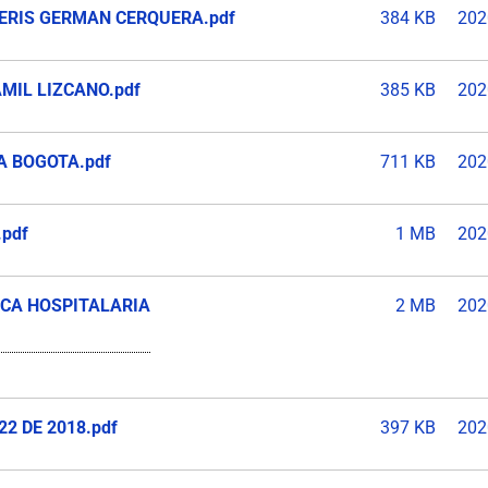
YERIS GERMAN CERQUERA.pdf
384 KB
202
AMIL LIZCANO.pdf
385 KB
202
A BOGOTA.pdf
711 KB
202
.pdf
1 MB
202
ICA HOSPITALARIA
2 MB
202
2 DE 2018.pdf
397 KB
202