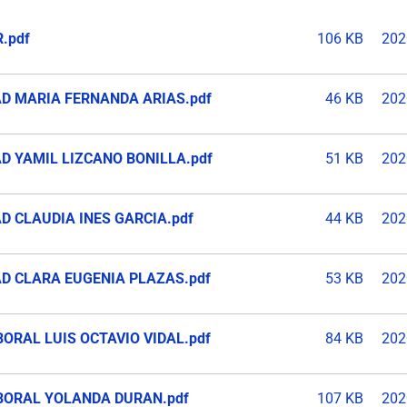
.pdf
106 KB
202
AD MARIA FERNANDA ARIAS.pdf
46 KB
202
D YAMIL LIZCANO BONILLA.pdf
51 KB
202
D CLAUDIA INES GARCIA.pdf
44 KB
202
AD CLARA EUGENIA PLAZAS.pdf
53 KB
202
BORAL LUIS OCTAVIO VIDAL.pdf
84 KB
202
ABORAL YOLANDA DURAN.pdf
107 KB
202