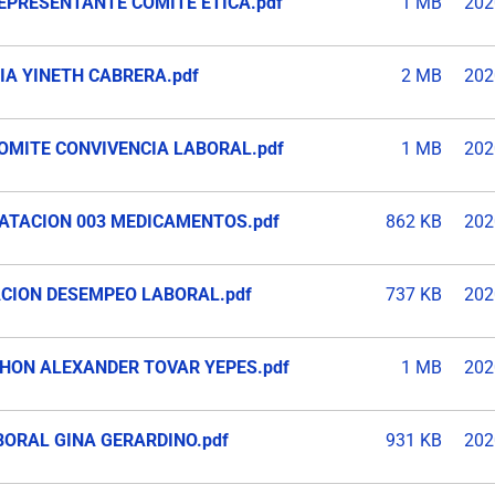
REPRESENTANTE COMITE ETICA.pdf
1 MB
202
IA YINETH CABRERA.pdf
2 MB
202
COMITE CONVIVENCIA LABORAL.pdf
1 MB
202
RATACION 003 MEDICAMENTOS.pdf
862 KB
202
ACION DESEMPEO LABORAL.pdf
737 KB
202
JHON ALEXANDER TOVAR YEPES.pdf
1 MB
202
BORAL GINA GERARDINO.pdf
931 KB
202