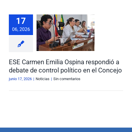
Nuestra Gestión
MIPG
E Carmen
17
lia Ospina
Rendición de Cuentas
Ayudas para Navegar
06, 2026
spondió a
e de control
Buscar:
ítico en el
oncejo
ESE Carmen Emilia Ospina respondió a
Noticias
debate de control político en el Concejo
junio 17, 2026
|
Noticias
|
Sin comentarios