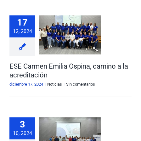
Nuestra Gestión
MIPG
17
E Carmen
Rendición de Cuentas
Ayudas para Navegar
12, 2024
ia Ospina,
mino a la
Buscar:
editación
Noticias
ESE Carmen Emilia Ospina, camino a la
acreditación
diciembre 17, 2024
|
Noticias
|
Sin comentarios
acitamos
3
tro talento
10, 2024
ano para