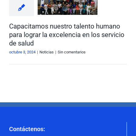
ograr la
encia en los
cio de salud
Capacitamos nuestro talento humano
Noticias
para lograr la excelencia en los servicio
de salud
octubre 3, 2024
|
Noticias
|
Sin comentarios
Contáctenos
: