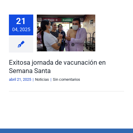
Nuestra Gestión
MIPG
21
osa jornada
Rendición de Cuentas
Ayudas para Navegar
04, 2025
cunación en
ana Santa
Buscar:
Noticias
Exitosa jornada de vacunación en
Semana Santa
abril 21, 2025
|
Noticias
|
Sin comentarios