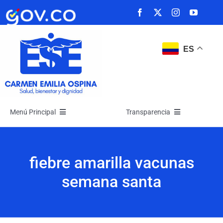
Saltar
al
contenido
ES
Menú Principal
Transparencia
Inicio
Transparencia
fiebre amarilla vacunas
La Empresa
Atención y Servicios a la Ciudadanía
semana santa
Noticias
Participa