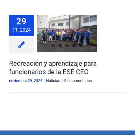
Nuestra Gestión
MIPG
29
reación y
Rendición de Cuentas
Ayudas para Navegar
11, 2024
dizaje para
ionarios de
Buscar:
 ESE CEO
Noticias
Recreación y aprendizaje para
funcionarios de la ESE CEO
noviembre 29, 2024
|
Noticias
|
Sin comentarios