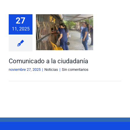
Nuestra Gestión
MIPG
27
Rendición de Cuentas
Ayudas para Navegar
11, 2025
nicado a la
udadanía
Buscar:
Noticias
Comunicado a la ciudadanía
noviembre 27, 2025
|
Noticias
|
Sin comentarios