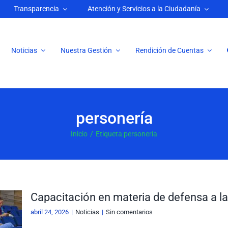
Transparencia
Atención y Servicios a la Ciudadanía
Noticias
Nuestra Gestión
Rendición de Cuentas
personería
Inicio
Etiqueta:
personería
Capacitación en materia de defensa a l
abril 24, 2026
|
Noticias
|
Sin comentarios