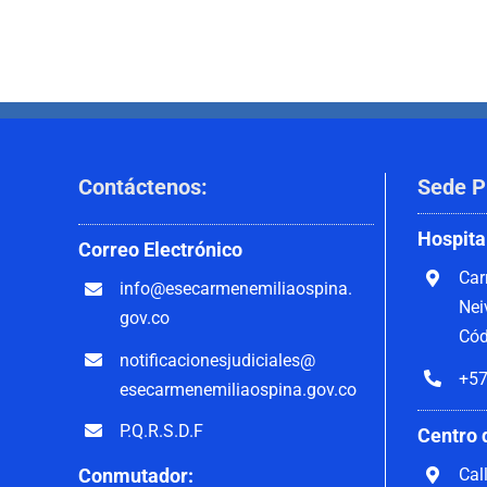
Contáctenos
:
Sede P
Hospita
Correo
Electrónico
Car
info@esecarmenemiliaospina.
Nei
gov.co
Cód
notificacionesjudiciales@
+57
esecarmenemiliaospina.gov.co
P.Q.R.S.D.F
Centro 
Cal
Conmutador: