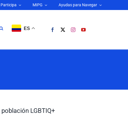
Participa
MIPG
Ayudas para Navegar
ES
a población LGBTIQ+