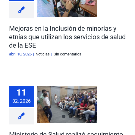
utilizan los
vicios de
d de la ESE
Mejoras en la Inclusión de minorías y
Noticias
etnias que utilizan los servicios de salud
de la ESE
abril 10, 2026
|
Noticias
|
Sin comentarios
isterio de
11
ud realizó
uimiento a
02, 2026
pos Básicos
alud de la
E Carmen
lia Ospina
Ministerio de Salud realizó seguimiento