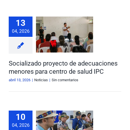
cializado
13
oyecto de
04, 2026
cuaciones
ores para
ro de salud
IPC
Socializado proyecto de adecuaciones
Noticias
menores para centro de salud IPC
abril 13, 2026
|
Noticias
|
Sin comentarios
oras en la
10
lusión de
04, 2026
ías y etnias