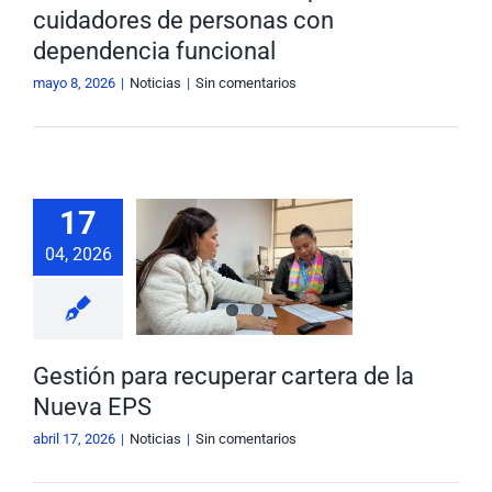
cuidadores de personas con
dependencia funcional
mayo 8, 2026
|
Noticias
|
Sin comentarios
17
tión para
04, 2026
erar cartera
a Nueva EPS
Noticias
Gestión para recuperar cartera de la
Nueva EPS
abril 17, 2026
|
Noticias
|
Sin comentarios