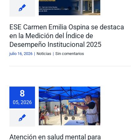
ndice de
sempeño
titucional
ESE Carmen Emilia Ospina se destaca
2025
en la Medición del Índice de
Noticias
Desempeño Institucional 2025
julio 16, 2026
|
Noticias
|
Sin comentarios
ención en
8
ud mental
05, 2026
 cuidadores
ersonas con
endencia
uncional
Atención en salud mental para
Noticias