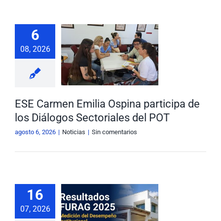
Nuestra Gestión
MIPG
E Carmen
6
lia Ospina
Rendición de Cuentas
Ayudas para Navegar
08, 2026
cipa de los
iálogos
Buscar:
oriales del
POT
ESE Carmen Emilia Ospina participa de
Noticias
los Diálogos Sectoriales del POT
agosto 6, 2026
|
Noticias
|
Sin comentarios
E Carmen
a Ospina se
16
taca en la
07, 2026
ición del