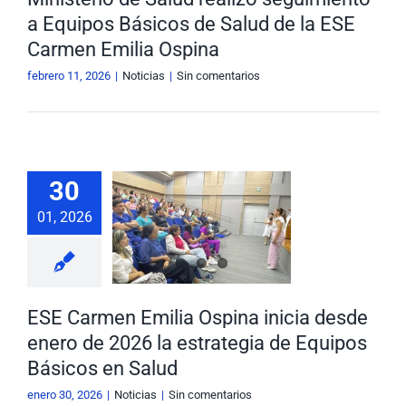
Noticias
a Equipos Básicos de Salud de la ESE
Carmen Emilia Ospina
febrero 11, 2026
|
Noticias
|
Sin comentarios
E Carmen
30
lia Ospina
cia desde
01, 2026
 de 2026 la
rategia de
pos Básicos
n Salud
ESE Carmen Emilia Ospina inicia desde
Noticias
enero de 2026 la estrategia de Equipos
Básicos en Salud
enero 30, 2026
|
Noticias
|
Sin comentarios