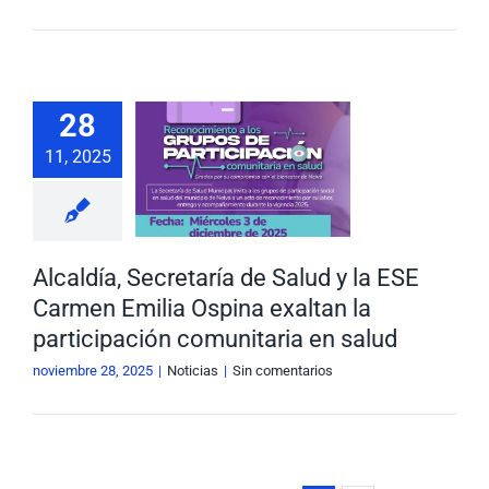
lcaldía,
retaría de
28
d y la ESE
11, 2025
men Emilia
a exaltan la
ticipación
nitaria en
Alcaldía, Secretaría de Salud y la ESE
salud
Carmen Emilia Ospina exaltan la
Noticias
participación comunitaria en salud
noviembre 28, 2025
|
Noticias
|
Sin comentarios