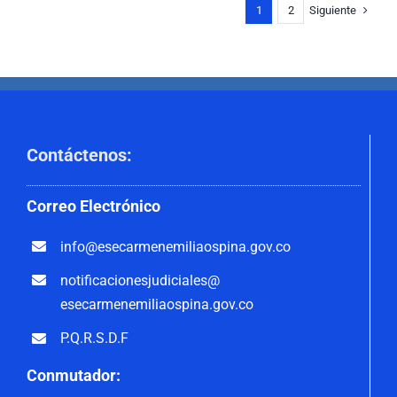
Siguiente
1
2
Contáctenos
:
Correo
Electrónico
info@esecarmenemiliaospina.
gov.co
notificacionesjudiciales@
esecarmenemiliaospina.gov.co
P.Q.R.S.D.F
Conmutador: