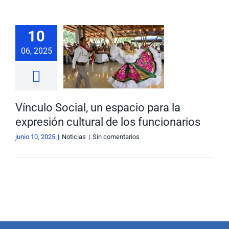
Nuestra Gestión
MIPG
10
o Social, un
cio para la
Rendición de Cuentas
Ayudas para Navegar
06, 2025
xpresión
ural de los
Buscar:
cionarios
Noticias
Vínculo Social, un espacio para la
expresión cultural de los funcionarios
junio 10, 2025
|
Noticias
|
Sin comentarios