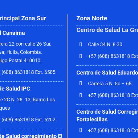
rincipal
Zona Sur
Zona Norte
Centro de Salud La Gr
l Canaima
rera 22 con calle 26 Sur,
Calle 34 N. 8-30
va, Huila, Colombia.
+57 (608) 8631818 Ext
igo Postal 410010.
Centro de Salud Eduardo
 (608) 8631818 Ext. 6585
Carrera 5 N. 8c – 68
de Salud IPC
+57 (608) 8631818 Ext
le 2C N. 28 -13, Barrio Los
ques
Centro de Salud Corregi
Fortalecillas
 (608) 8631818 Ext. 6202
+57 (608) 8631818 Ext
de Salud corregimiento El