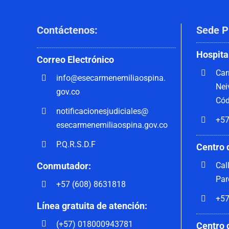
Contáctenos
:
Sede P
Hospita
Correo
Electrónico
Car
info@esecarmenemiliaospina.
Nei
gov.co
Cód
notificacionesjudiciales@
+57
esecarmenemiliaospina.gov.co
P.Q.R.S.D.F
Centro 
Cal
Conmutador:
Par
+57 (608) 8631818
+57
Línea gratuita de atención:
(+57) 018000943781
Centro 