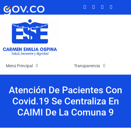
Saltar
al
contenido
Menú Principal
Transparencia
Inicio
Transparencia
Atención De Pacientes Con
Covid.19 Se Centraliza En
La Empresa
Atención y Servicios a la Ciudadanía
CAIMI De La Comuna 9
Noticias
Participa