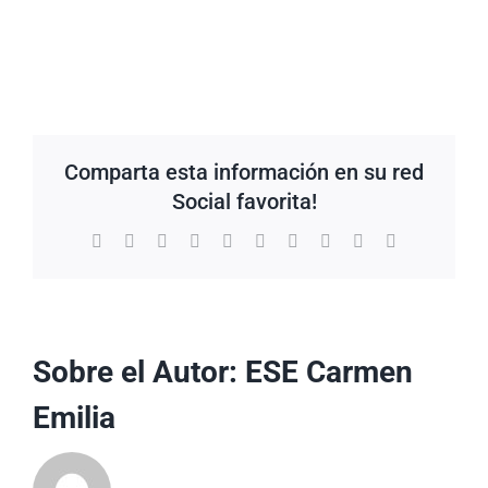
Comparta esta información en su red
Social favorita!
Facebook
X
Reddit
LinkedIn
WhatsApp
Tumblr
Pinterest
Vk
Xing
Correo
electrónico
Sobre el Autor:
ESE Carmen
Emilia