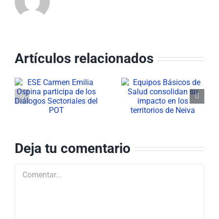
Artículos relacionados
Equipos
ESE Carmen
Básicos de
Emilia Ospina
a
Salud
conmemoró el
consolidan su
Día del
impacto en los
Servidor
el
territorios de
Público
Deja tu comentario
Neiva
Comentar