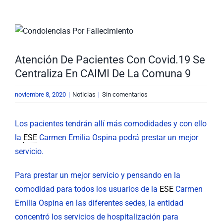
Nuestra Gestión
MIPG
Ver
imagen
Rendición de Cuentas
Ayudas para Navegar
más
Atención De Pacientes Con Covid.19 Se
grande
Centraliza En CAIMI De La Comuna 9
Buscar:
noviembre 8, 2020
|
Noticias
|
Sin comentarios
Los pacientes tendrán allí más comodidades y con ello
la
ESE
Carmen Emilia Ospina podrá prestar un mejor
servicio.
Para prestar un mejor servicio y pensando en la
comodidad para todos los usuarios de la
ESE
Carmen
Emilia Ospina en las diferentes sedes, la entidad
concentró los servicios de hospitalización para