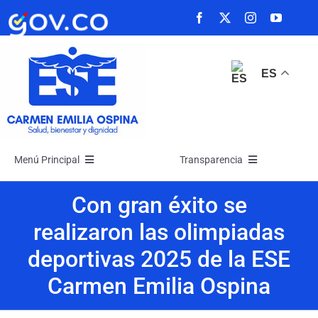
Saltar
al
contenido
ES
Menú Principal
Transparencia
Inicio
Transparencia
Con gran éxito se
realizaron las olimpiadas
La Empresa
Atención y Servicios a la Ciudadanía
deportivas 2025 de la ESE
Carmen Emilia Ospina
Noticias
Participa