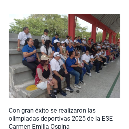
Nuestra Gestión
MIPG
Ver
imagen
Rendición de Cuentas
Ayudas para Navegar
más
grande
Buscar:
Con gran éxito se realizaron las
olimpiadas deportivas 2025 de la ESE
Carmen Emilia Ospina