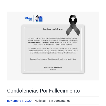
Nuestra Gestión
MIPG
Ver
imagen
Rendición de Cuentas
Ayudas para Navegar
más
grande
Buscar:
Condolencias Por Fallecimiento
noviembre 1, 2020
|
Noticias
|
Sin comentarios