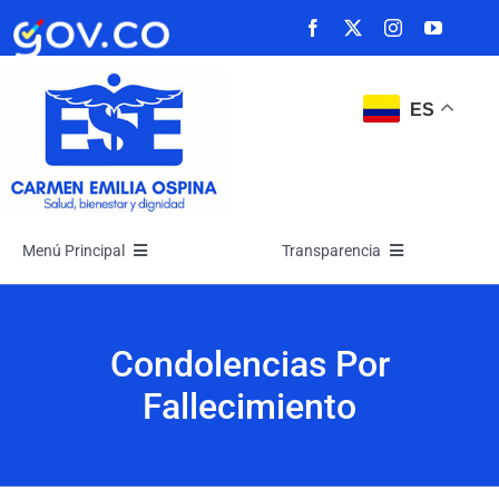
Saltar
al
contenido
ES
Menú Principal
Transparencia
Inicio
Transparencia
Condolencias Por
La Empresa
Atención y Servicios a la Ciudadanía
Fallecimiento
Noticias
Participa