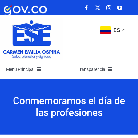
Saltar
al
contenido
ES
Menú Principal
Transparencia
Inicio
Transparencia
Conmemoramos el día de
La Empresa
Atención y Servicios a la Ciudadanía
las profesiones
Noticias
Participa