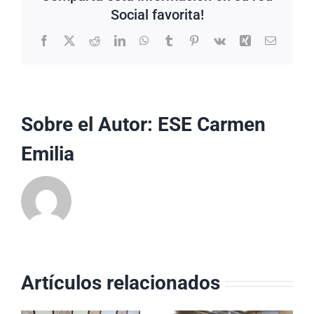
Social favorita!
Facebook
X
Reddit
LinkedIn
WhatsApp
Tumblr
Pinterest
Vk
Xing
Correo
electrón
Sobre el Autor:
ESE Carmen
Emilia
Artículos relacionados