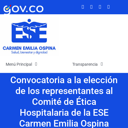
Saltar
al
contenido
Menú Principal
Transparencia
Convocatoria a la elección
Inicio
Transparencia
de los representantes al
La Empresa
Atención y Servicios a la Ciudadanía
Comité de Ética
Hospitalaria de la ESE
Noticias
Participa
Carmen Emilia Ospina