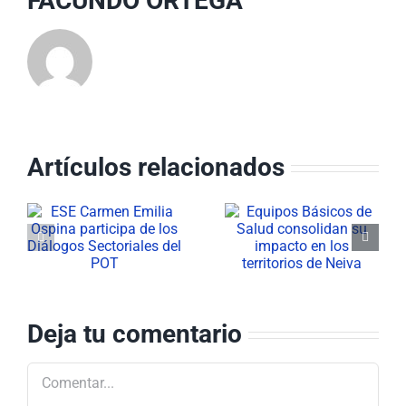
FACUNDO ORTEGA
Artículos relacionados
Equipos
ESE Carmen
Básicos de
Emilia Ospina
a
Salud
conmemoró el
consolidan su
Día del
impacto en los
Servidor
el
territorios de
Público
Deja tu comentario
Neiva
Comentar