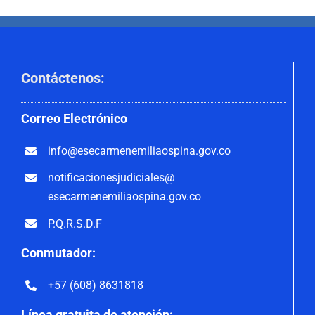
Contáctenos
:
Correo
Electrónico
info@esecarmenemiliaospina.
gov.co
notificacionesjudiciales@
esecarmenemiliaospina.gov.co
P.Q.R.S.D.F
Conmutador:
+57 (608) 8631818
Línea gratuita de atención: