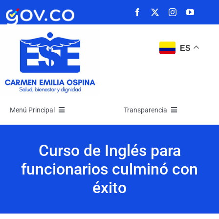
Saltar
al
contenido
ES
Menú Principal
Transparencia
Inicio
Transparencia
Curso de Inglés para
funcionarios culminó con
La Empresa
Atención y Servicios a la Ciudadanía
éxito
Noticias
Participa