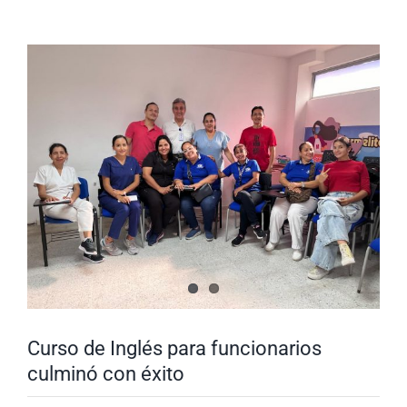
Nuestra Gestión
MIPG
Ver
imagen
Rendición de Cuentas
Ayudas para Navegar
más
grande
Buscar:
Curso de Inglés para funcionarios
culminó con éxito