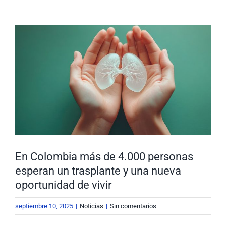
Nuestra Gestión
MIPG
Ver
imagen
Rendición de Cuentas
Ayudas para Navegar
más
grande
Buscar:
En Colombia más de 4.000 personas
esperan un trasplante y una nueva
oportunidad de vivir
septiembre 10, 2025
|
Noticias
|
Sin comentarios