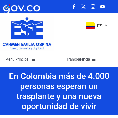
Saltar
al
contenido
ES
Menú Principal
Transparencia
Inicio
Transparencia
En Colombia más de 4.000
personas esperan un
La Empresa
Atención y Servicios a la Ciudadanía
trasplante y una nueva
oportunidad de vivir
Noticias
Participa