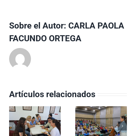
Sobre el Autor:
CARLA PAOLA
FACUNDO ORTEGA
Artículos relacionados
Equipos
ESE Carmen
Básicos de
a
Emilia Ospina
Salud
conmemoró el
consolidan su