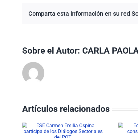
Comparta esta información en su red Soc
Sobre el Autor:
CARLA PAOL
Artículos relacionados
lia
Equipos Básicos de
e los
Salud consolidan su