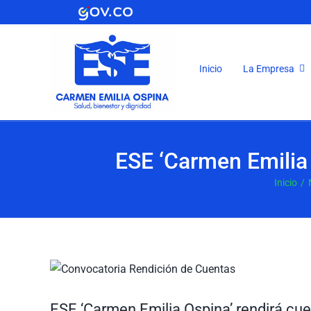
Saltar
al
contenido
Inicio
La Empresa
ESE ‘Carmen Emilia 
Inicio
Ver
imagen
más
ESE ‘Carmen Emilia Ospina’ rendirá cu