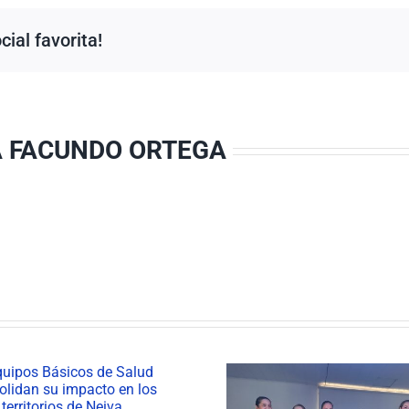
ial favorita!
A FACUNDO ORTEGA
Neiva ini
celebració
Semana Mundi