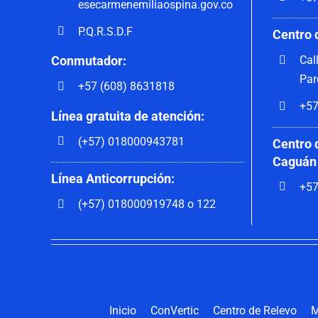
esecarmenemiliaospina.gov.co
P.Q.R.S.D.F
Centro 
Cal
Conmutador:
Par
+57 (608) 8631818
+57
Línea gratuita de atención:
(+57) 018000943781
Centro 
Caguán
Línea Anticorrupción:
+57
(+57) 018000919748 o 122
Inicio
ConVertic
Centro de Relevo
M