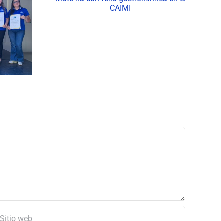
Diálogos Sectoriales del
terna con
POT
mica en el
I