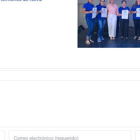
Lactancia Ma
ESE Carmen Emilia
feria gastronó
Ospina conmemoró el
CAIM
Día del Servidor Público