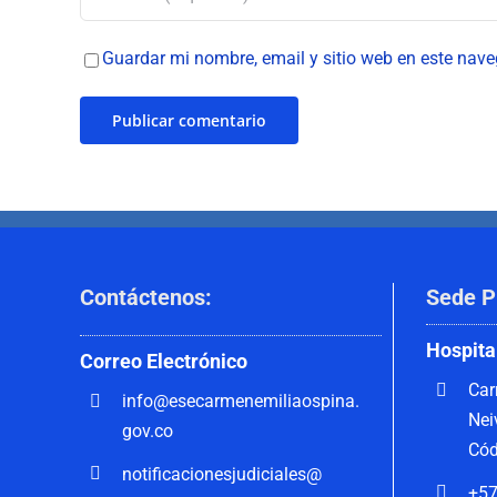
Guardar mi nombre, email y sitio web en este nav
Contáctenos
:
Sede P
Hospita
Correo
Electrónico
Car
info@esecarmenemiliaospina.
Nei
gov.co
Cód
notificacionesjudiciales@
+57