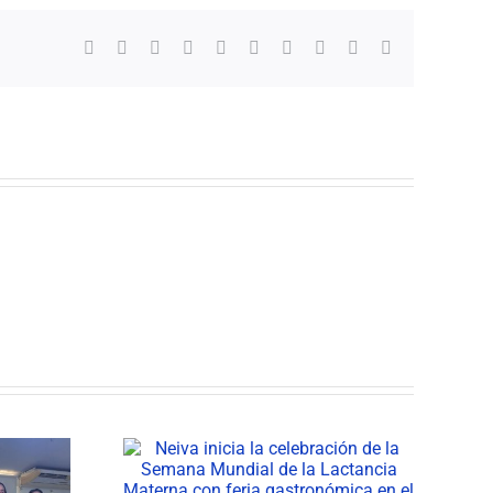
Facebook
X
Reddit
LinkedIn
WhatsApp
Tumblr
Pinterest
Vk
Xing
Correo
electrónico
cia la
ESE Carmen Emilia
n de la
Ospina participa de los
al de la