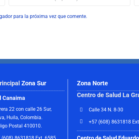
egador para la próxima vez que comente.
rincipal
Zona Sur
Zona Norte
Centro de Salud La Gr
l Canaima
rera 22 con calle 26 Sur,
Calle 34 N. 8-30
va, Huila, Colombia.
+57 (608) 8631818 Ext
igo Postal 410010.
Centro de Salud Eduardo
 (608) 8631818 Ext. 6585