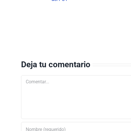
es del
impacto en los
territorios de Neiva
Deja tu comentario
Comentar