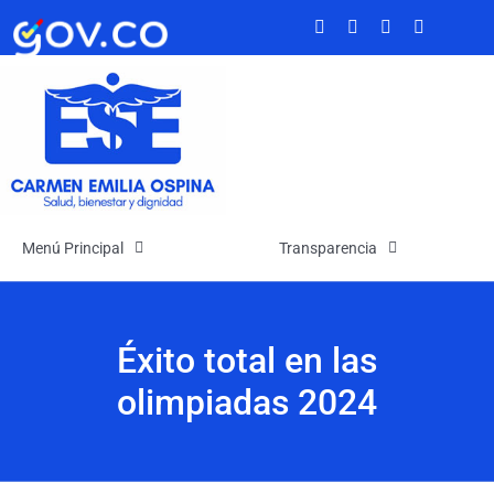
Saltar
al
contenido
Menú Principal
Transparencia
Inicio
Transparencia
Éxito total en las
La Empresa
Atención y Servicios a la Ciudadanía
olimpiadas 2024
Noticias
Participa