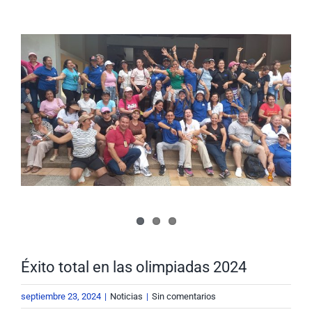
Nuestra Gestión
MIPG
Ver
imagen
Rendición de Cuentas
Ayudas para Navegar
más
grande
Buscar:
Éxito total en las olimpiadas 2024
septiembre 23, 2024
|
Noticias
|
Sin comentarios