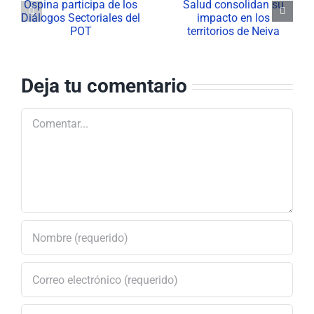
Salud
conmemoró el
consolidan su
Día del
impacto en los
Servidor
el
territorios de
Público
Deja tu comentario
Neiva
Comentar