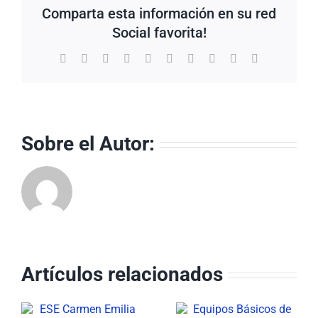
Comparta esta información en su red
Social favorita!
Facebook
X
Reddit
LinkedIn
WhatsApp
Tumblr
Pinterest
Vk
Xing
Correo
electrónico
Sobre el Autor:
Artículos relacionados
Equipos
ESE Carmen
Básicos de
Emilia Ospina
a