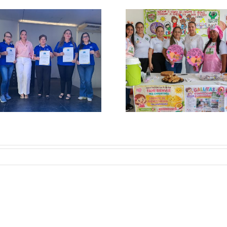
Neiva inicia la
Área de G
celebración de la
Documental f
Semana Mundial de la
las buenas p
Lactancia Materna con
archivística
feria gastronómica en el
Equipos Bás
CAIMI
Salu