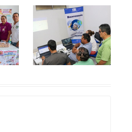
estión
Equipos Básicos de
ortalece
Salud consolidan su
rácticas
impacto en los
s de los
territorios de Neiva
icos de
d