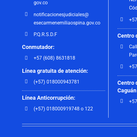
gov.co
Cód
notificacionesjudiciales@
+57
esecarmenemiliaospina.gov.co
P.Q.R.S.D.F
Centro 
Cal
Conmutador:
Par
+57 (608) 8631818
+57
Línea gratuita de atención:
(+57) 018000943781
Centro 
Caguán
Línea Anticorrupción:
+57
(+57) 018000919748 o 122