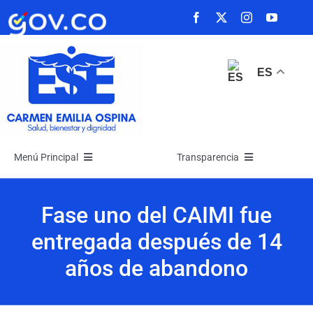
Saltar
al
contenido
ES
Menú Principal
Transparencia
Inicio
Transparencia
Fase uno del CAIMI fue
entregada después de 14
La Empresa
Atención y Servicios a la Ciudadanía
años de abandono
Noticias
Participa