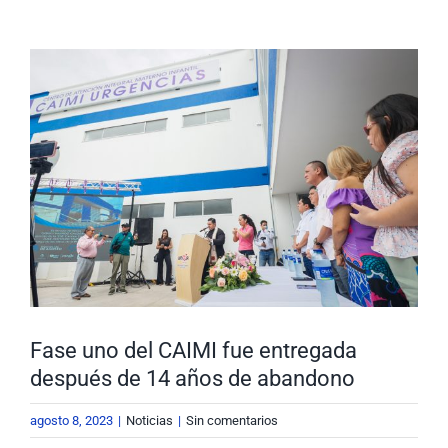
Nuestra Gestión
MIPG
Ver
imagen
Rendición de Cuentas
Ayudas para Navegar
más
grande
Buscar:
Fase uno del CAIMI fue entregada
después de 14 años de abandono
agosto 8, 2023
|
Noticias
|
Sin comentarios