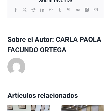
Social favorita!
Facebook
X
Reddit
LinkedIn
WhatsApp
Tumblr
Pinterest
Vk
Xing
Correo
electrón
Sobre el Autor:
CARLA PAOLA
FACUNDO ORTEGA
Artículos relacionados
Equipos
ESE Carmen