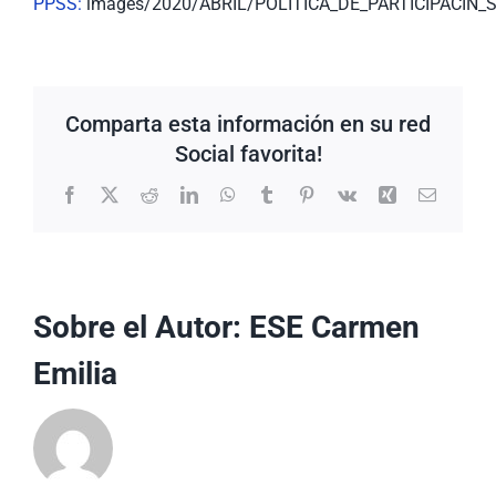
PPSS:
images/2020/ABRIL/POLITICA_DE_PARTICIPACIN_
Comparta esta información en su red
Social favorita!
Facebook
X
Reddit
LinkedIn
WhatsApp
Tumblr
Pinterest
Vk
Xing
Correo
electrón
Sobre el Autor:
ESE Carmen
Emilia