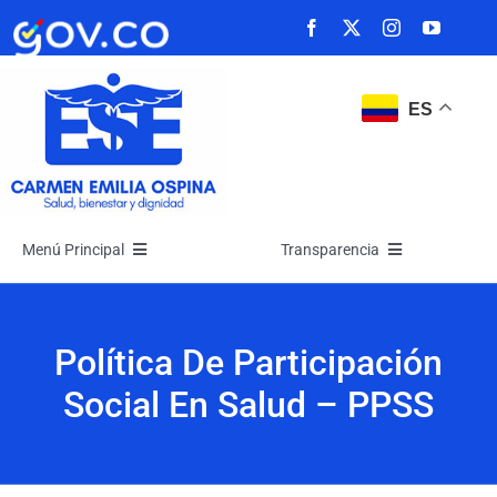
Saltar
al
contenido
ES
Menú Principal
Transparencia
Inicio
Transparencia
Política De Participación
La Empresa
Atención y Servicios a la Ciudadanía
Social En Salud – PPSS
Noticias
Participa