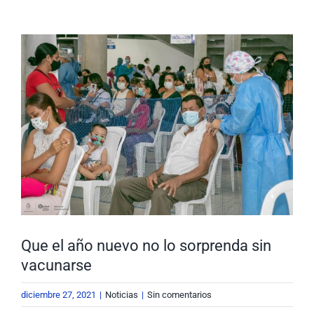
Nuestra Gestión
MIPG
Ver
imagen
Rendición de Cuentas
Ayudas para Navegar
más
grande
Buscar:
Que el año nuevo no lo sorprenda sin
vacunarse
diciembre 27, 2021
|
Noticias
|
Sin comentarios