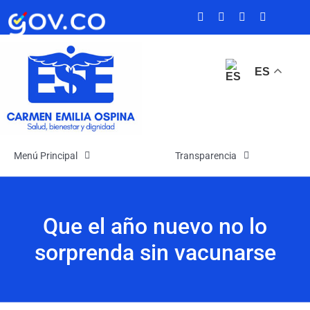
Saltar
al
contenido
ES
Menú Principal
Transparencia
Inicio
Transparencia
Que el año nuevo no lo
La Empresa
Atención y Servicios a la Ciudadanía
sorprenda sin vacunarse
Noticias
Participa