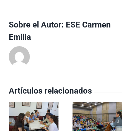
Sobre el Autor:
ESE Carmen
Emilia
Artículos relacionados
Equipos
ESE Carmen
Básicos de
a
Emilia Ospina
Salud
conmemoró el
consolidan su