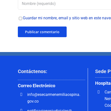
Guardar mi nombre, email y sitio web en este nav
Contáctenos
:
Sede P
Hospita
Correo
Electrónico
Car
info@esecarmenemiliaospina.
Nei
gov.co
Cód
notificacionesjudiciales@