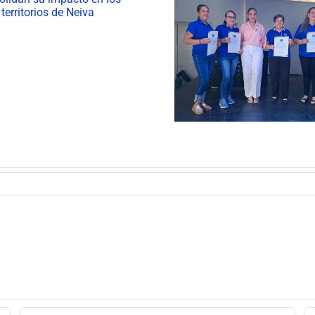
Neiva ini
celebració
ESE Carmen Emilia
Semana Mundi
Ospina conmemoró el
Lactancia Ma
Día del Servidor Público
feria gastronó
CAIM