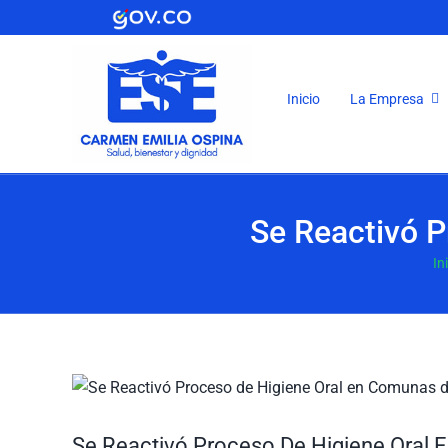
Saltar
al
contenido
Inicio
La Empresa
Se Reactivó 
In
Ver
imagen
más
Se Reactivó Proceso De Higiene Oral