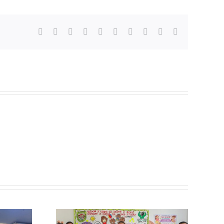
Facebook
X
Reddit
LinkedIn
WhatsApp
Tumblr
Pinterest
Vk
Xing
Correo
electrónico