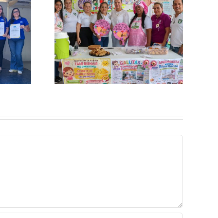
cia la
ESE Carmen Emilia
n de la
Ospina participa de los
al de la
Diálogos Sectoriales del
terna con
POT
mica en el
I