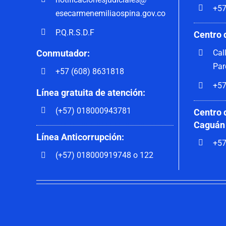
+57
esecarmenemiliaospina.gov.co
P.Q.R.S.D.F
Centro 
Cal
Conmutador:
Par
+57 (608) 8631818
+57
Línea gratuita de atención:
(+57) 018000943781
Centro 
Caguán
Línea Anticorrupción:
+57
(+57) 018000919748 o 122