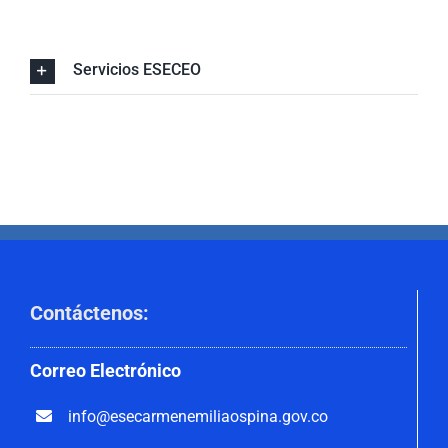
Nuestra Gestión
MIPG
Servicios ESECEO
Rendición de Cuentas
Ayudas para Navegar
Buscar:
Contáctenos
:
Correo
Electrónico
info@esecarmenemiliaospina.
gov.co