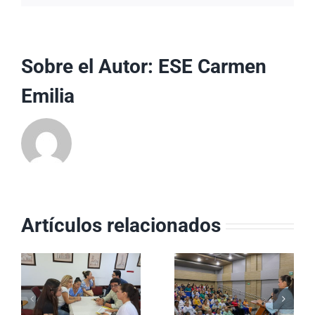
Sobre el Autor:
ESE Carmen
Emilia
Artículos relacionados
Equipos
ESE Carmen
Básicos de
a
Emilia Ospina
Salud
conmemoró el
consolidan su