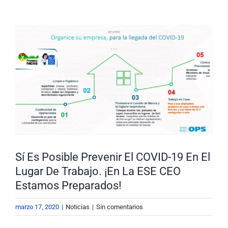
Nuestra Gestión
MIPG
Ver
imagen
Rendición de Cuentas
Ayudas para Navegar
más
grande
Buscar:
Sí Es Posible Prevenir El COVID-19 En El
Lugar De Trabajo. ¡En La ESE CEO
Estamos Preparados!
marzo 17, 2020
|
Noticias
|
Sin comentarios