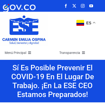
Saltar
al
contenido
ES
Menú Principal
Transparencia
Inicio
Transparencia
Sí Es Posible Prevenir El
COVID-19 En El Lugar De
La Empresa
Atención y Servicios a la Ciudadanía
Trabajo. ¡En La ESE CEO
Estamos Preparados!
Noticias
Participa