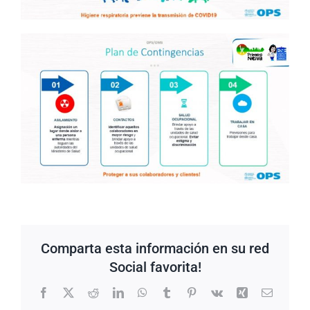
Comparta esta información en su red
Social favorita!
Facebook
X
Reddit
LinkedIn
WhatsApp
Tumblr
Pinterest
Vk
Xing
Correo
electrón