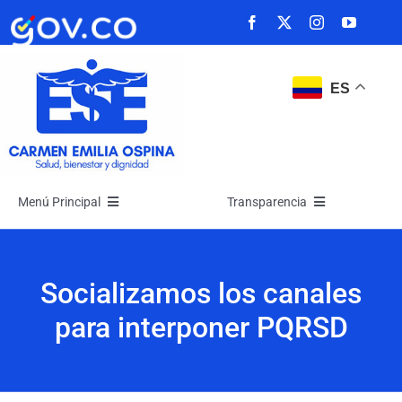
Saltar
al
contenido
ES
Menú Principal
Transparencia
Inicio
Transparencia
Socializamos los canales
La Empresa
Atención y Servicios a la Ciudadanía
para interponer PQRSD
Noticias
Participa