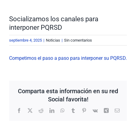
Nuestra Gestión
MIPG
Socializamos los canales para
interponer PQRSD
Rendición de Cuentas
Ayudas para Navegar
septiembre 4, 2025
|
Noticias
|
Sin comentarios
Buscar:
Competimos el paso a paso para interponer su PQRSD.
Comparta esta información en su red
Social favorita!
Facebook
X
Reddit
LinkedIn
WhatsApp
Tumblr
Pinterest
Vk
Xing
Correo
electrón