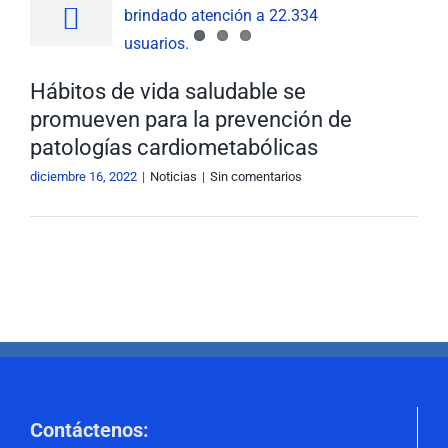
evención de
Buscar:
tologías
ometabólicas
Hábitos de vida saludable se
Noticias
promueven para la prevención de
patologías cardiometabólicas
diciembre 16, 2022
|
Noticias
|
Sin comentarios
Contáctenos
: