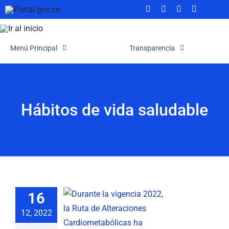
Saltar
al
contenido
Menú Principal
Transparencia
Inicio
Transparencia
Hábitos de vida saludable
La Empresa
Atención y Servicios a la Ciudadanía
Noticias
Participa
Nuestra Gestión
MIPG
tos de vida
16
udable se
Rendición de Cuentas
Ayudas para Navegar
12, 2022
ueven para