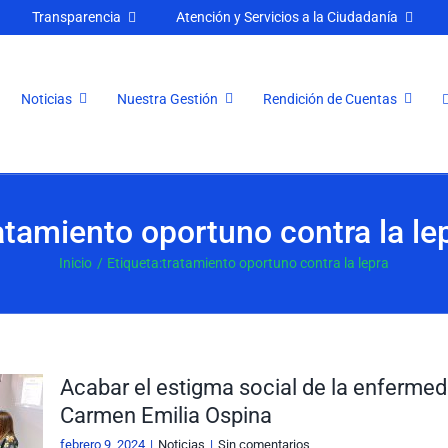
Transparencia
Atención y Servicios a la Ciudadanía
Noticias
Nuestra Gestión
Rendición de Cuentas
atamiento oportuno contra la le
Inicio
Etiqueta:
tratamiento oportuno contra la lepra
Acabar el estigma social de la enfermeda
Carmen Emilia Ospina
febrero 9, 2024
|
Noticias
|
Sin comentarios