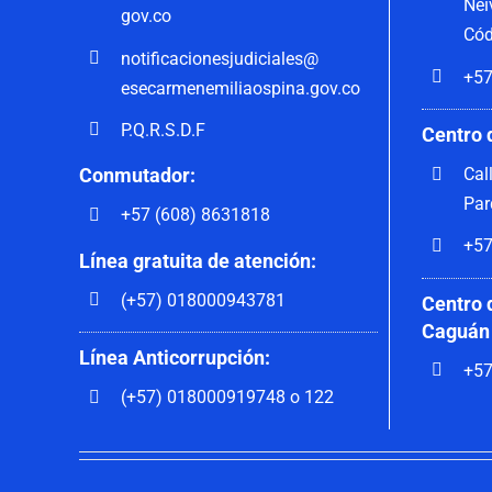
Nei
gov.co
Cód
notificacionesjudiciales@
+57
esecarmenemiliaospina.gov.co
P.Q.R.S.D.F
Centro 
Cal
Conmutador:
Par
+57 (608) 8631818
+57
Línea gratuita de atención:
(+57) 018000943781
Centro 
Caguán
Línea Anticorrupción:
+57
(+57) 018000919748 o 122